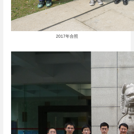
2017年合照