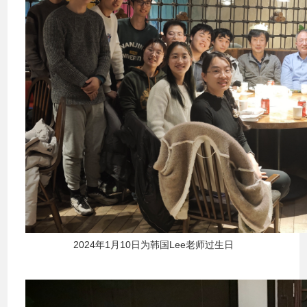
2024年1月10日为韩国Lee老师过生日